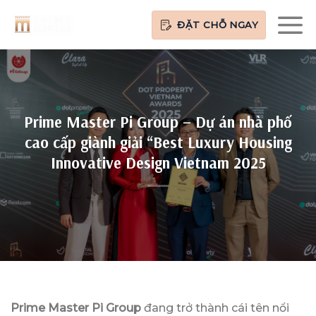
Bỏ
ĐẶT CHỖ NGAY
qua
nội
dung
Prime Master Pi Group – Dự án nhà phố
cao cấp giành giải “Best Luxury Housing
Innovative Design Vietnam 2025
Prime Master Pi Group
đang trở thành cái tên nổi